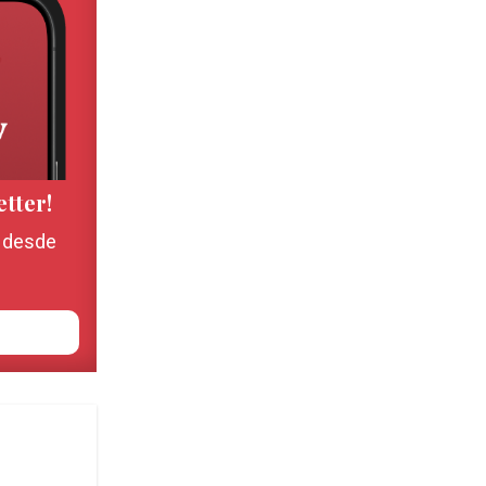
etter!
, desde