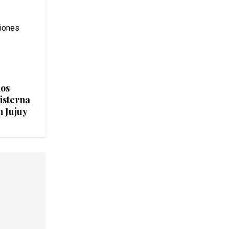
ios
isterna
n Jujuy