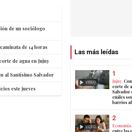
ación de un sociólogo
 caminata de 14 horas
Las más leídas
corte de agua en Jujuy
ión al Santísimo Salvador
Jujuy.
Com
VIDEO
corte de 
cios este jueves
Salvador 
cuáles son
barrios a
Economía.
VIDEO
entre las 