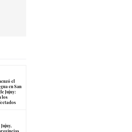
enzó el
agua en San
de Jujuy:
 los
fectados
Jujuy,
provincias