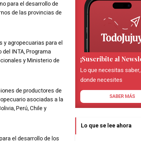
no para el desarrollo de
ernos de las provincias de
s y agropecuarias para el
go del INTA, Programa
¡Suscribite al Newsl
cionales y Ministerio de
Lo que necesitas saber
donde necesites
ciones de productores de
SABER MÁS
ropecuario asociadas a la
livia, Perú, Chile y
Lo que se lee ahora
ara el desarrollo de los