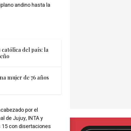
iplano andino hasta la
católica del país: la
jeño
una mujer de 76 años
ncabezado por el
al de Jujuy, INTA y
s 15 con disertaciones