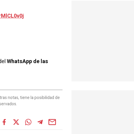
rMlCL0v0j
del
WhatsApp de las
as notas, tiene la posibilidad de
servados.