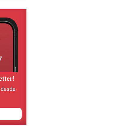
etter!
, desde