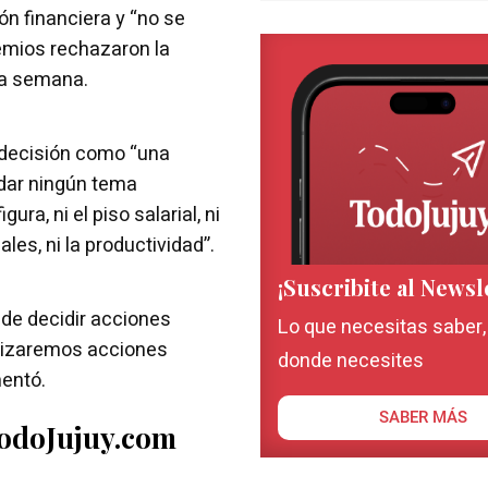
ón financiera y “no se
emios rechazaron la
ma semana.
a decisión como “una
rdar ningún tema
ura, ni el piso salarial, ni
es, ni la productividad”.
¡Suscribite al Newsl
 de decidir acciones
Lo que necesitas saber
alizaremos acciones
donde necesites
mentó.
SABER MÁS
TodoJujuy.com