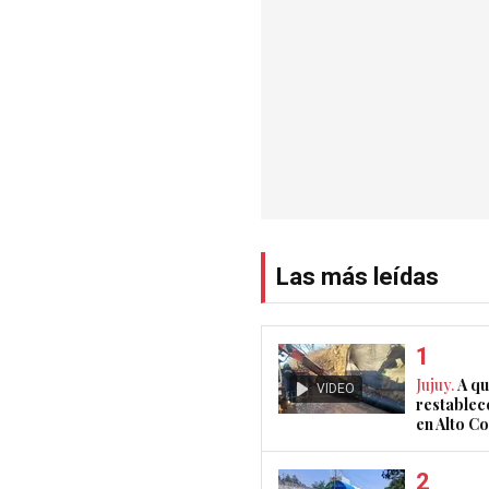
Las más leídas
Jujuy.
A qu
VIDEO
restablec
en Alto 