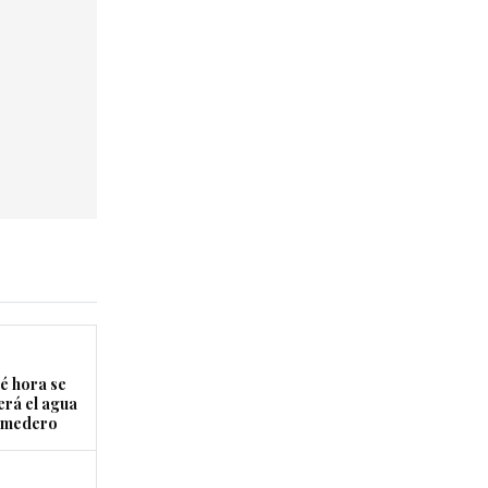
é hora se
erá el agua
Comedero