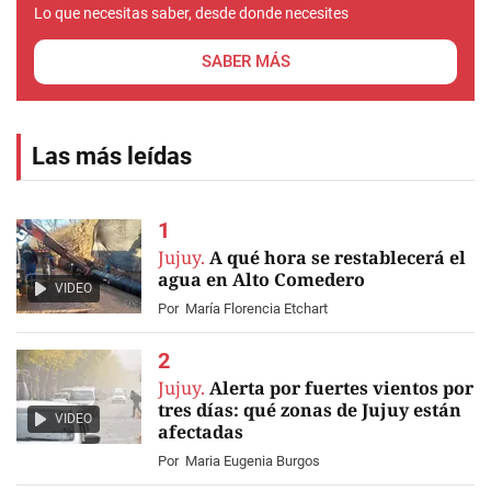
Lo que necesitas saber, desde donde necesites
SABER MÁS
Las más leídas
Jujuy.
A qué hora se restablecerá el
agua en Alto Comedero
VIDEO
Por
María Florencia Etchart
Jujuy.
Alerta por fuertes vientos por
tres días: qué zonas de Jujuy están
VIDEO
afectadas
Por
Maria Eugenia Burgos