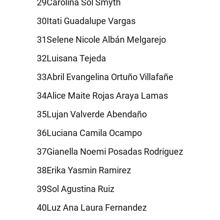
Carolina Sol Smyth
Itati Guadalupe Vargas
Selene Nicole Albán Melgarejo
Luisana Tejeda
Abril Evangelina Ortuño Villafañe
Alice Maite Rojas Araya Lamas
Lujan Valverde Abendaño
Luciana Camila Ocampo
Gianella Noemi Posadas Rodriguez
Erika Yasmin Ramirez
Sol Agustina Ruiz
Luz Ana Laura Fernandez