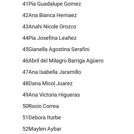
Pia Guadalupe Gomez
Ana Bianca Hernaez
Anahi Nicole Orozco
Pia Josefina Leañez
Gianella Agostina Serafini
Abril del Milagro Barriga Agüero
Ana Isabella Jaramillo
Dana Micol Juarez
Ana Victoria Higueras
Rocio Correa
Debora Iturbe
Maylen Aybar