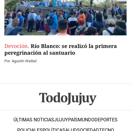
Devoción.
Río Blanco: se realizó la primera
peregrinación al santuario
Por
Agustín Weibel
ÚLTIMAS NOTICIAS
JUJUY
PAÍS
MUNDO
DEPORTES
POLICIALES
POLÍTICA
SALUD
SOCIEDAD
TECNO