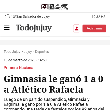
San Salvador de Jujuy
13°
19:32 HS.
Registrarme
Todo Jujuy
>
Jujuy
>
Deportes
18 de marzo de 2023 - 16:53
Primera Nacional.
Gimnasia le ganó 1 a 0
a Atlético Rafaela
Luego de un partido suspendido, Gimnasia y
Esgrima le ganó por 1 a 0 a Atlético Rafaela
coronando una tarde de festejos por los 92 años del