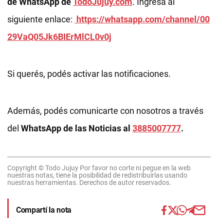
de WhatsApp de
TodoJujuy.com
. Ingresá al
siguiente enlace:
https://whatsapp.com/channel/00
29VaQ05Jk6BIErMlCL0v0j
Si querés, podés activar las notificaciones.
Además, podés comunicarte con nosotros a través
del
WhatsApp de las Noticias al
3885007777
.
Copyright © Todo Jujuy Por favor no corte ni pegue en la web
nuestras notas, tiene la posibilidad de redistribuirlas usando
nuestras herramientas. Derechos de autor reservados.
Compartí la nota