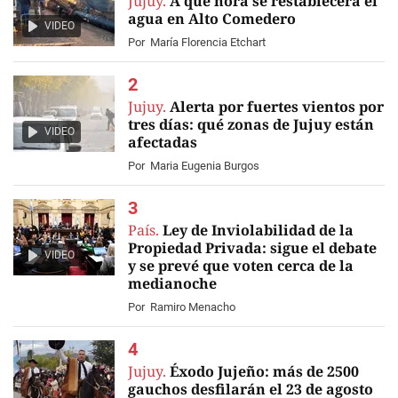
Jujuy.
A qué hora se restablecerá el
agua en Alto Comedero
VIDEO
Por
María Florencia Etchart
Jujuy.
Alerta por fuertes vientos por
tres días: qué zonas de Jujuy están
VIDEO
afectadas
Por
Maria Eugenia Burgos
País.
Ley de Inviolabilidad de la
Propiedad Privada: sigue el debate
VIDEO
y se prevé que voten cerca de la
medianoche
Por
Ramiro Menacho
Jujuy.
Éxodo Jujeño: más de 2500
gauchos desfilarán el 23 de agosto