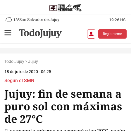
San Salvador de Jujuy
13°
19:26 HS.
Registrarme
Todo Jujuy
>
Jujuy
18 de julio de 2020 - 06:25
Según el SMN
Jujuy: fin de semana a
puro sol con máximas
de 27°C
El domingo la máxima se acercará a los 30°C, según