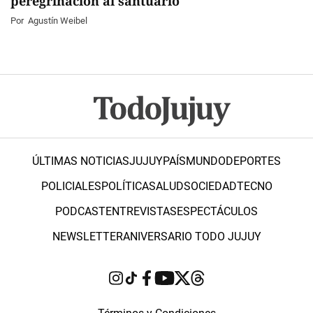
peregrinación al santuario
Por
Agustín Weibel
ÚLTIMAS NOTICIAS
JUJUY
PAÍS
MUNDO
DEPORTES
POLICIALES
POLÍTICA
SALUD
SOCIEDAD
TECNO
PODCAST
ENTREVISTAS
ESPECTÁCULOS
NEWSLETTER
ANIVERSARIO TODO JUJUY