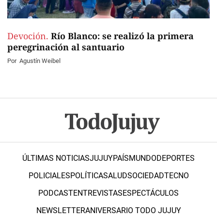
Devoción.
Río Blanco: se realizó la primera
peregrinación al santuario
Por
Agustín Weibel
ÚLTIMAS NOTICIAS
JUJUY
PAÍS
MUNDO
DEPORTES
POLICIALES
POLÍTICA
SALUD
SOCIEDAD
TECNO
PODCAST
ENTREVISTAS
ESPECTÁCULOS
NEWSLETTER
ANIVERSARIO TODO JUJUY