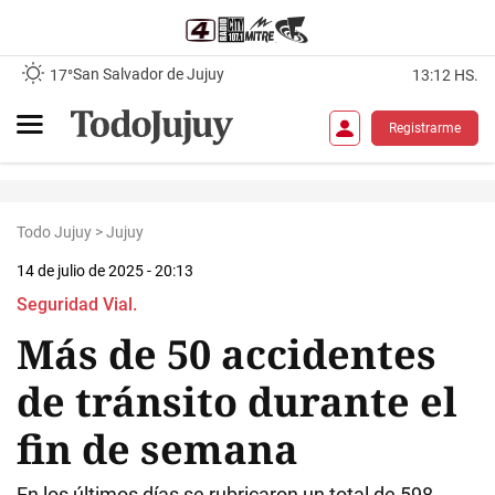
San Salvador de Jujuy
17°
13:12 HS.
Registrarme
Todo Jujuy
>
Jujuy
14 de julio de 2025 - 20:13
Seguridad Vial.
Más de 50 accidentes
de tránsito durante el
fin de semana
En los últimos días se rubricaron un total de 598