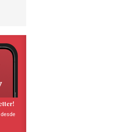
etter!
, desde