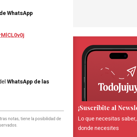
 de WhatsApp
rMlCL0v0j
del
WhatsApp de las
¡Suscribite al Newsl
Lo que necesitas saber
as notas, tiene la posibilidad de
servados.
donde necesites