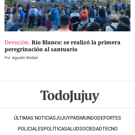
Devoción.
Río Blanco: se realizó la primera
peregrinación al santuario
Por
Agustín Weibel
ÚLTIMAS NOTICIAS
JUJUY
PAÍS
MUNDO
DEPORTES
POLICIALES
POLÍTICA
SALUD
SOCIEDAD
TECNO