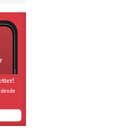
etter!
, desde