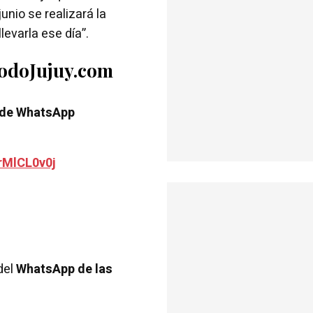
unio se realizará la
levarla ese día”.
TodoJujuy.com
 de WhatsApp
rMlCL0v0j
del
WhatsApp de las