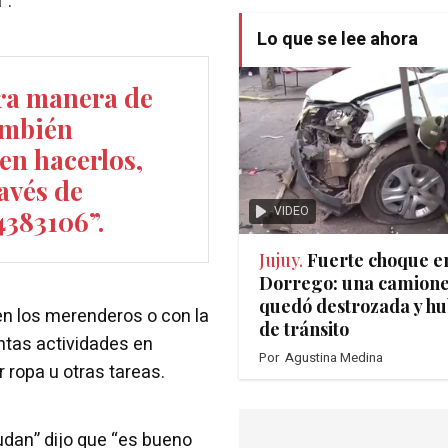
”.
Lo que se lee ahora
tra manera de
ambién
en hacerlos,
avés de
VIDEO
4383106”.
Jujuy.
Fuerte choque e
Dorrego: una camione
quedó destrozada y hu
n los merenderos o con la
de tránsito
intas actividades en
Por
Agustina Medina
r ropa u otras tareas.
udan” dijo que “es bueno