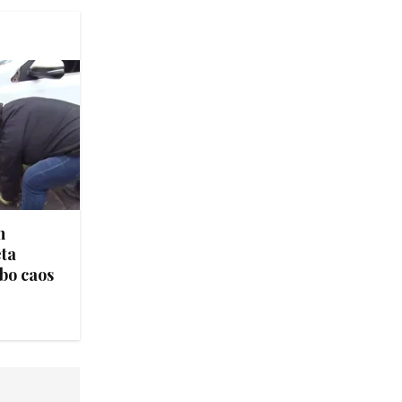
n
ta
bo caos