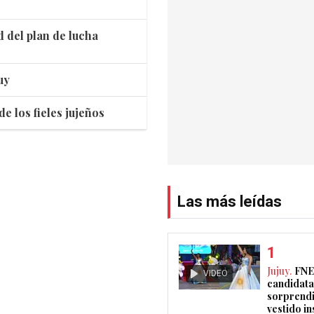
 del plan de lucha
uy
e los fieles jujeños
Las más leídas
Jujuy.
FNE
VIDEO
candidata
sorprendi
vestido i