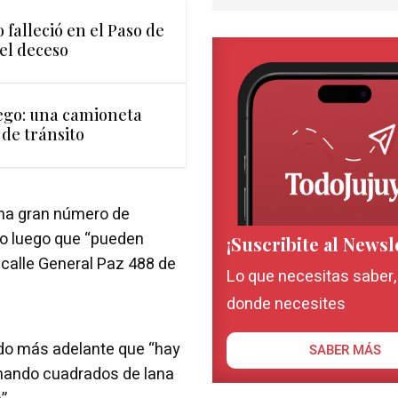
falleció en el Paso de
del deceso
ego: una camioneta
de tránsito
una gran número de
do luego que “pueden
¡Suscribite al Newsl
 calle General Paz 488 de
Lo que necesitas saber
donde necesites
ndo más adelante que “hay
SABER MÁS
nando cuadrados de lana