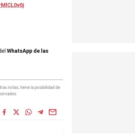
rMlCL0v0j
del
WhatsApp de las
as notas, tiene la posibilidad de
servados.