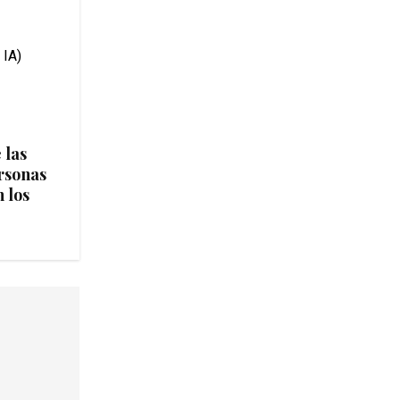
 las
rsonas
 los