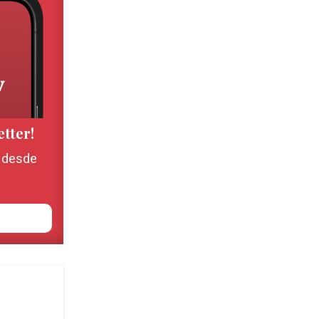
etter!
, desde