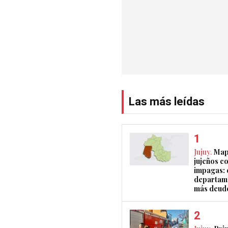
Las más leídas
Jujuy.
Map
jujeños c
impagas: c
departam
más deud