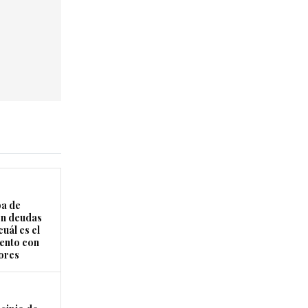
a de
on deudas
uál es el
ento con
ores