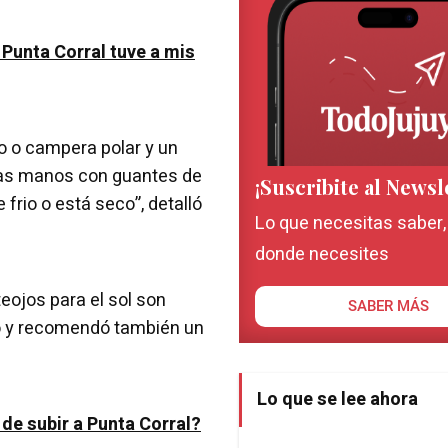
 Punta Corral tuve a mis
zo o campera polar y un
las manos con guantes de
¡Suscribite al Newsl
e frio o está seco”, detalló
Lo que necesitas saber
donde necesites
eojos para el sol son
SABER MÁS
ijo y recomendó también un
Lo que se lee ahora
de subir a Punta Corral?