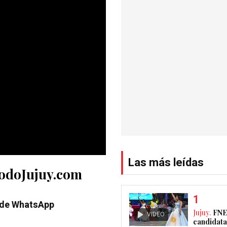
Las más leídas
TodoJujuy.com
 de WhatsApp
Jujuy.
FNE
VIDEO
candidata