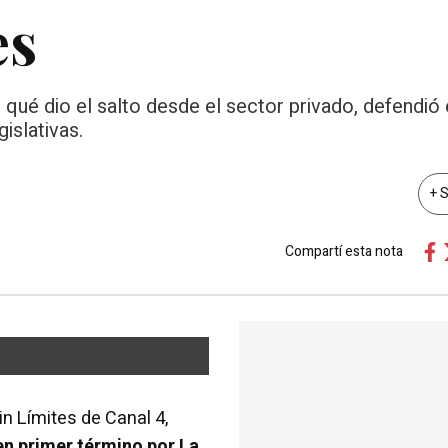
es
 qué dio el salto desde el sector privado, defendió
islativas.
+ 
Compartí esta nota
in Límites de Canal 4,
en primer término por La