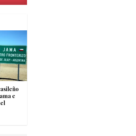
asileño
 Jama e
del