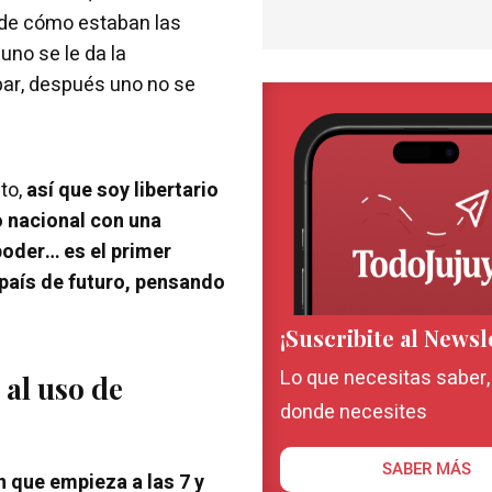
 de cómo estaban las
uno se le da la
ipar, después uno no se
nto,
así que soy libertario
o nacional con una
poder… es el primer
 país de futuro, pensando
¡Suscribite al Newsl
Lo que necesitas saber
 al uso de
donde necesites
SABER MÁS
 que empieza a las 7 y