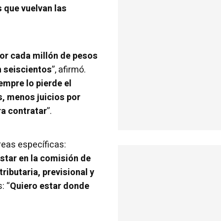
s que vuelvan las
or cada millón de pesos
n seiscientos
”, afirmó.
empre lo pierde el
s, menos juicios por
ra contratar
”.
reas específicas:
star en la comisión de
ributaria, previsional y
: “
Quiero estar donde