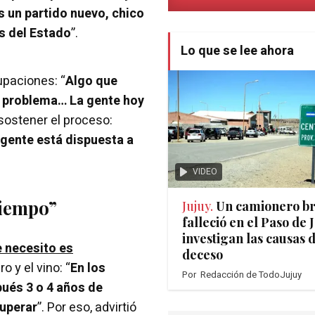
s un partido nuevo, chico
s del Estado
”.
Lo que se lee ahora
upaciones: “
Algo que
un problema… La gente hoy
ó sostener el proceso:
a gente está dispuesta a
VIDEO
tiempo”
Jujuy.
Un camionero br
falleció en el Paso de
investigan las causas 
 necesito es
deceso
o y el vino: “
En los
Por
Redacción de TodoJujuy
pués 3 o 4 años de
cuperar
”. Por eso, advirtió