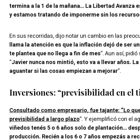
termina a la 1 de la mañana… La Libertad Avanza e
y estamos tratando de imponerme sin los recurso
En sus recorridas, dijo notar un cambio en las preoc
llama la atención es que la inflación dejó de ser 
te plantea que no llega a fin de mes
”. Aun así, pidi
“
Javier nunca nos mintió, esto va a llevar años. L
aguantar si las cosas empiezan a mejorar
”.
Inversiones: “previsibilidad en el 
Consultado como empresario, fue tajante: “Lo que
previsibilidad a largo plazo
”. Y ejemplificó con el agr
viñedos tenés 5 o 6 años solo de plantación… des
producción. Recién a los 6 o 7 años empezás a re