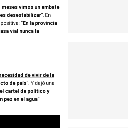
os meses vimos un embate
 es desestabilizar
”. En
ositiva: “
En la provincia
asa vial nunca la
ecesidad de vivir de la
cto de país
”. Y dejó una
 cartel de político y
n pez en el agua
”.