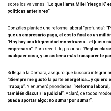
sobre los vaivenes: “
Lo que llama Milei ‘riesgo K’ e
políticas anteriores
”.
Gonzáles planteó una reforma laboral “profunda”: “
P
que un empresario paga, el costo final es un milló
“
Hoy hay una litigiosidad monstruosa… el juicio si
empresario
”. Para revertirlo, propuso: “
Reglas clara
cualquier cosa, y un sistema más transparente pa
Si llega a la Cámara, aseguró que buscará integrar á
“
Siempre me gustó la parte energética… y quiero e
Trabajo
”. Y enumeró prioridades: “
Reforma laboral, t
también discutir la judicial
”. Aclaró, de todos modos
pueda aportar algo; no sumar por sumar
”.