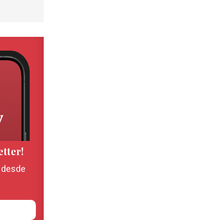
etter!
, desde