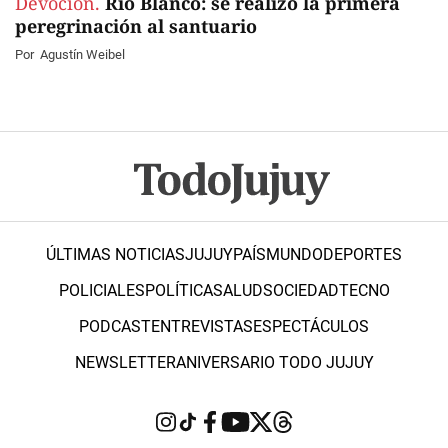
Devoción.
Río Blanco: se realizó la primera
peregrinación al santuario
Por
Agustín Weibel
ÚLTIMAS NOTICIAS
JUJUY
PAÍS
MUNDO
DEPORTES
POLICIALES
POLÍTICA
SALUD
SOCIEDAD
TECNO
PODCAST
ENTREVISTAS
ESPECTÁCULOS
NEWSLETTER
ANIVERSARIO TODO JUJUY