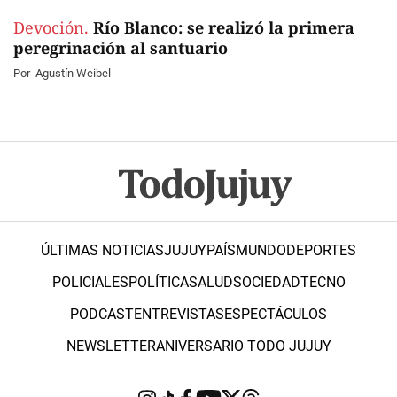
Devoción.
Río Blanco: se realizó la primera
peregrinación al santuario
Por
Agustín Weibel
ÚLTIMAS NOTICIAS
JUJUY
PAÍS
MUNDO
DEPORTES
POLICIALES
POLÍTICA
SALUD
SOCIEDAD
TECNO
PODCAST
ENTREVISTAS
ESPECTÁCULOS
NEWSLETTER
ANIVERSARIO TODO JUJUY