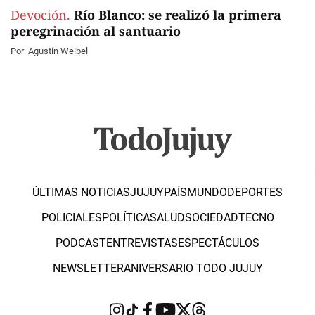
Devoción.
Río Blanco: se realizó la primera
peregrinación al santuario
Por
Agustín Weibel
ÚLTIMAS NOTICIAS
JUJUY
PAÍS
MUNDO
DEPORTES
POLICIALES
POLÍTICA
SALUD
SOCIEDAD
TECNO
PODCAST
ENTREVISTAS
ESPECTÁCULOS
NEWSLETTER
ANIVERSARIO TODO JUJUY