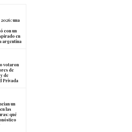
 2026: una
ó con un
nspirado en
a argentina
 votaron
ores de
ey de
d Privada
ncian un
en las
ras: qué
ronóstico
y