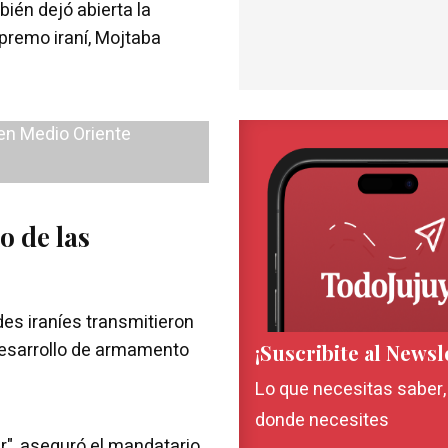
ién dejó abierta la
upremo iraní, Mojtaba
o de las
des iraníes transmitieron
desarrollo de armamento
¡Suscribite al Newsl
Lo que necesitas saber
donde necesites
r", aseguró el mandatario