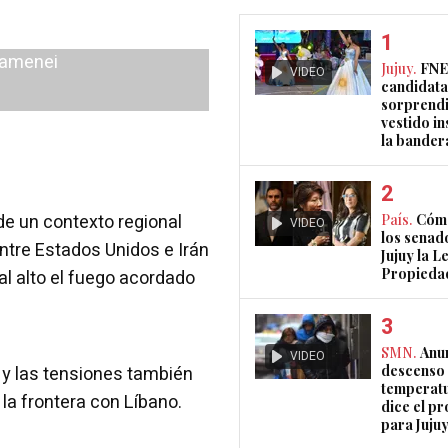
Jujuy.
FNE
VIDEO
candidata
sorprendi
vestido i
la bander
e un contexto regional
País.
Cómo
VIDEO
los senad
tre Estados Unidos e Irán
Jujuy la L
Propieda
l alto el fuego acordado
SMN.
Anu
VIDEO
y las tensiones también
descenso 
temperatu
 la frontera con Líbano.
dice el p
para Juju