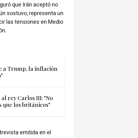
eguró que Irán aceptó no
gún sostuvo, representa un
cir las tensiones en Medio
ón.
e a Trump, la inflación
ó"
l rey Carlos III: "No
que los británicos"
revista emitida en el