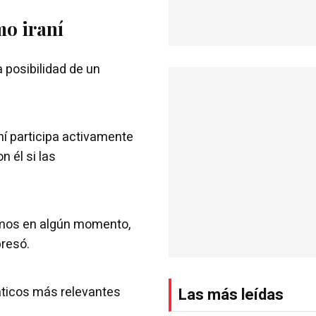
mo iraní
a posibilidad de un
ní participa activamente
n él si las
emos en algún momento,
presó.
áticos más relevantes
Las más leídas