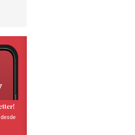
etter!
, desde