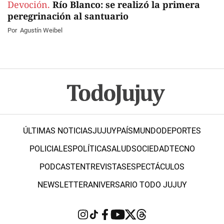
Devoción.
Río Blanco: se realizó la primera
peregrinación al santuario
Por
Agustín Weibel
ÚLTIMAS NOTICIAS
JUJUY
PAÍS
MUNDO
DEPORTES
POLICIALES
POLÍTICA
SALUD
SOCIEDAD
TECNO
PODCAST
ENTREVISTAS
ESPECTÁCULOS
NEWSLETTER
ANIVERSARIO TODO JUJUY