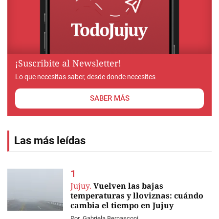
¡Suscribite al Newsletter!
Lo que necesitas saber, desde donde necesites
SABER MÁS
Las más leídas
Jujuy.
Vuelven las bajas
temperaturas y lloviznas: cuándo
cambia el tiempo en Jujuy
Por
Gabriela Bernasconi