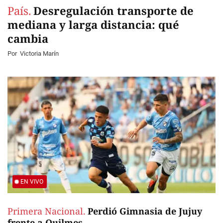
País.
Desregulación transporte de
mediana y larga distancia: qué
cambia
Por
Victoria Marín
EN VIVO
Primera Nacional.
Perdió Gimnasia de Jujuy
frente a Quilmes