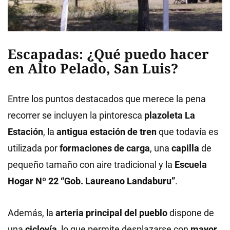
Escapadas: ¿Qué puedo hacer
en Alto Pelado, San Luis?
Entre los puntos destacados que merece la pena
recorrer se incluyen la pintoresca
plazoleta La
Estación
, la
antigua estación de tren
que todavía es
utilizada por
formaciones de carga
, una
capilla
de
pequeño tamaño con aire tradicional y la
Escuela
Hogar Nº 22 “Gob. Laureano Landaburu”
.
Además, la
arteria principal del pueblo
dispone de
una
ciclovía
, lo que permite desplazarse con
mayor