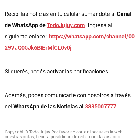
Recibí las noticias en tu celular sumándote al
Canal
de WhatsApp de
TodoJujuy.com
. Ingresá al
siguiente enlace:
https://whatsapp.com/channel/00
29VaQ05Jk6BIErMlCL0v0j
Si querés, podés activar las notificaciones.
Además, podés comunicarte con nosotros a través
del
WhatsApp de las Noticias al
3885007777
.
Copyright © Todo Jujuy Por favor no corte ni pegue en la web
nuestras notas, tiene la posibilidad de redistribuirlas usando