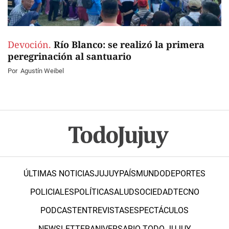
Devoción.
Río Blanco: se realizó la primera
peregrinación al santuario
Por
Agustín Weibel
ÚLTIMAS NOTICIAS
JUJUY
PAÍS
MUNDO
DEPORTES
POLICIALES
POLÍTICA
SALUD
SOCIEDAD
TECNO
PODCAST
ENTREVISTAS
ESPECTÁCULOS
NEWSLETTER
ANIVERSARIO TODO JUJUY