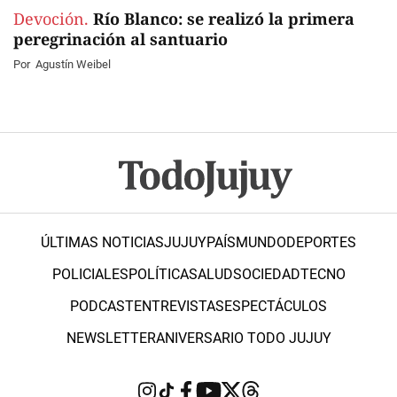
Devoción.
Río Blanco: se realizó la primera
peregrinación al santuario
Por
Agustín Weibel
ÚLTIMAS NOTICIAS
JUJUY
PAÍS
MUNDO
DEPORTES
POLICIALES
POLÍTICA
SALUD
SOCIEDAD
TECNO
PODCAST
ENTREVISTAS
ESPECTÁCULOS
NEWSLETTER
ANIVERSARIO TODO JUJUY