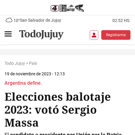
San Salvador de Jujuy
10°
02:52 HS.
Registrarme
Todo Jujuy
>
País
19 de noviembre de 2023 - 12:13
Argentina define.
Elecciones balotaje
2023: votó Sergio
Massa
El
candidato a presidente por Unión por la Patria