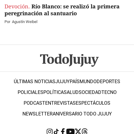
Devoción.
Río Blanco: se realizó la primera
peregrinación al santuario
Por
Agustín Weibel
ÚLTIMAS NOTICIAS
JUJUY
PAÍS
MUNDO
DEPORTES
POLICIALES
POLÍTICA
SALUD
SOCIEDAD
TECNO
PODCAST
ENTREVISTAS
ESPECTÁCULOS
NEWSLETTER
ANIVERSARIO TODO JUJUY