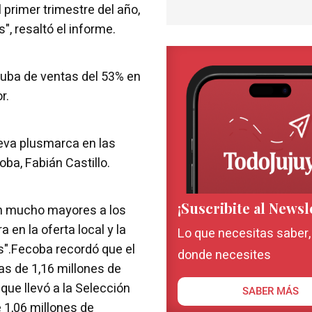
 primer trimestre del año,
", resaltó el informe.
suba de ventas del 53% en
r.
eva plusmarca en las
oba, Fabián Castillo.
¡Suscribite al Newsl
on mucho mayores a los
 en la oferta local y la
Lo que necesitas saber
s".Fecoba recordó que el
donde necesites
as de 1,16 millones de
ue llevó a la Selección
SABER MÁS
e 1,06 millones de