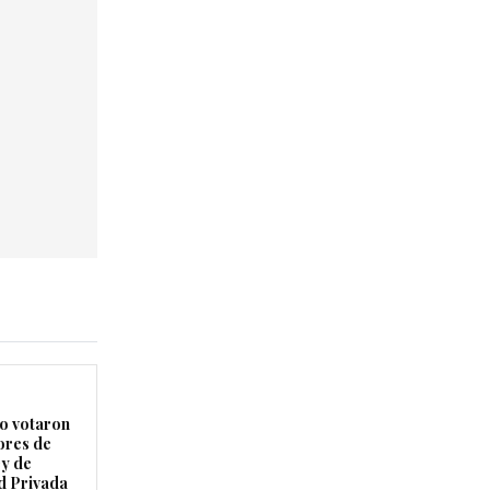
 votaron
ores de
ey de
d Privada