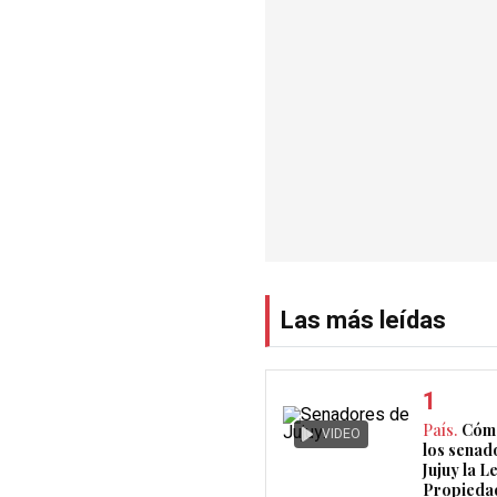
Las más leídas
País.
Cómo
VIDEO
los senad
Jujuy la L
Propieda