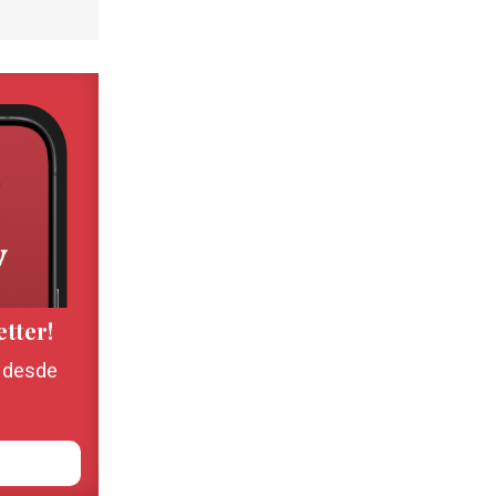
etter!
, desde