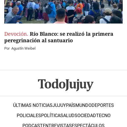
Devoción.
Río Blanco: se realizó la primera
peregrinación al santuario
Por
Agustín Weibel
ÚLTIMAS NOTICIAS
JUJUY
PAÍS
MUNDO
DEPORTES
POLICIALES
POLÍTICA
SALUD
SOCIEDAD
TECNO
PODCAST
ENTREVISTAS
ESPECTÁCULOS