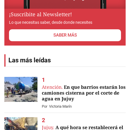
¡Suscribite al Newsletter!
Lo que necesitas saber, desde donde necesites
SABER MÁS
Las más leídas
Atención.
En que barrios estarán los
camiones cisterna por el corte de
agua en Jujuy
Por
Victoria Marín
Jujuy.
A qué hora se restablecerá el