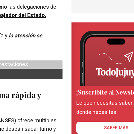
nio
las delegaciones de
bajador del Estado.
ía y
la atención se
¡Suscribite al Newsl
ma rápida y
Lo que necesitas saber
donde necesites
(ANSES) ofrece múltiples
que desean sacar turno y
SABER MÁS