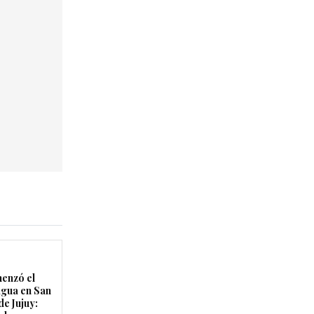
enzó el
agua en San
de Jujuy: