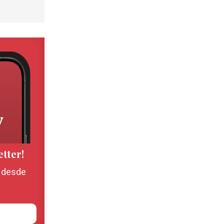
etter!
, desde