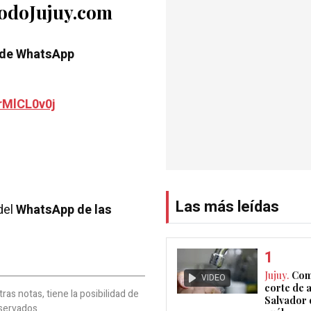
TodoJujuy.com
 de WhatsApp
rMlCL0v0j
Las más leídas
del
WhatsApp de las
Jujuy.
Com
VIDEO
corte de 
as notas, tiene la posibilidad de
Salvador 
servados.