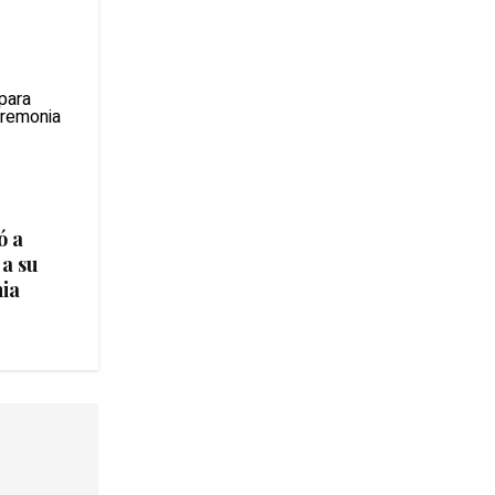
ó a
 a su
ia