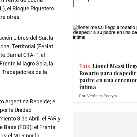
el Frente de Lucha
L), el Bloque Piquetero
re otras.
ión Libres del Sur, la
onal Territorial (FeNat
e Barrial CTA-T, el
Frente Milagro Sala, la
País.
Lionel Messi lleg
 Trabajadores de la
Rosario para despedir
padre en una ceremon
íntima
Por
Verónica Pereyra
o Argentina Rebelde; el
 por la Unidad
iento 8 de Abril; el FAR y
 Base (FOB); el Frente
D y el MTR por la