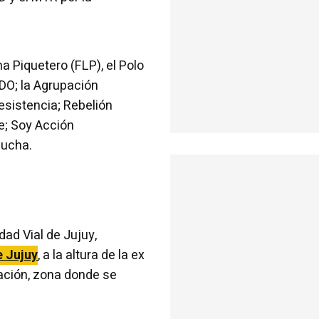
a Piquetero (FLP), el Polo
O; la Agrupación
esistencia; Rebelión
e; Soy Acción
Lucha.
dad Vial de Jujuy,
e Jujuy
, a la altura de la ex
tación, zona donde se