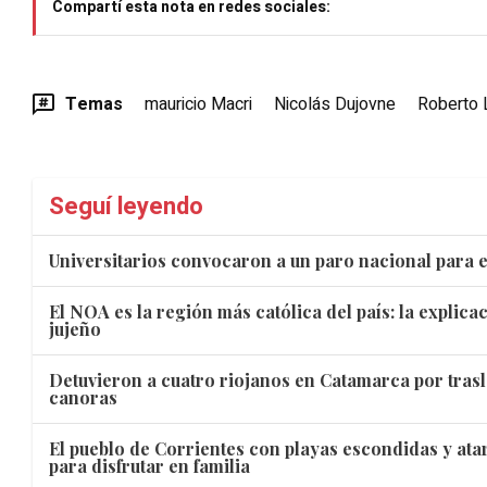
Compartí esta nota en redes sociales:
Temas
mauricio Macri
Nicolás Dujovne
Roberto 
Seguí leyendo
Universitarios convocaron a un paro nacional para e
El NOA es la región más católica del país: la explic
jujeño
Detuvieron a cuatro riojanos en Catamarca por trasl
canoras
El pueblo de Corrientes con playas escondidas y ata
para disfrutar en familia