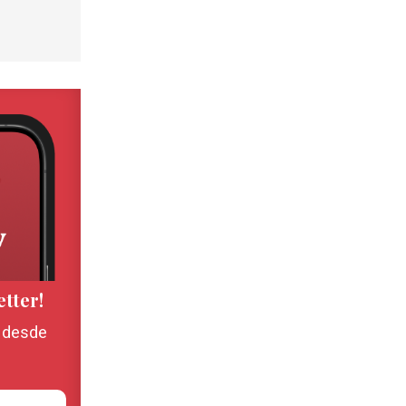
etter!
, desde