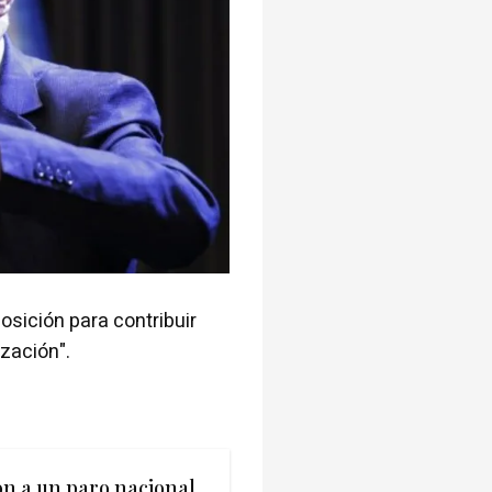
osición para contribuir
ización".
on a un paro nacional