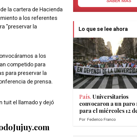
SABER MÁS
de la cartera de Hacienda
mamiento a los referentes
ra "preservar la
Lo que se lee ahora
convocáramos a los
han competido para
s para preservar la
onferencia de prensa.
País.
Universitarios
 tuit el llamado y dejó
convocaron a un paro 
para el miércoles 12 d
Por
Federico Franco
TodoJujuy.com