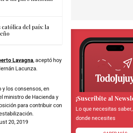
católica del país: la
jeño
erto Lavagna
, aceptó hoy
 Hernán Lacunza.
o y los consensos, en
l ministro de Hacienda y
¡Suscribite al Newsl
osición para contribuir con
Lo que necesitas saber
estabilización.
donde necesites
ust 20, 2019