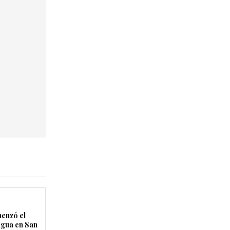
enzó el
agua en San