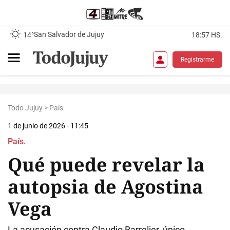
San Salvador de Jujuy
14°
18:57 HS.
Registrarme
Todo Jujuy
>
País
1 de junio de 2026 - 11:45
País.
Qué puede revelar la
autopsia de Agostina
Vega
La acusación contra Claudio Barrelier, único