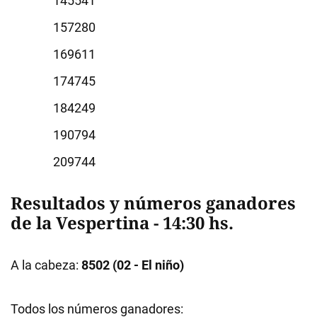
5541
7280
9611
4745
4249
0794
9744
Resultados y números ganadores
de la
Vespertina - 14:30 hs.
A la cabeza:
8502 (02 - El niño)
Todos los números ganadores: