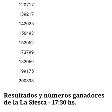
0717
9217
2025
6493
2052
3799
2069
9175
0898
Resultados y números ganadores
de la
La Siesta - 17:30 hs.