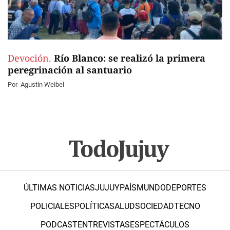
Devoción.
Río Blanco: se realizó la primera
peregrinación al santuario
Por
Agustín Weibel
ÚLTIMAS NOTICIAS
JUJUY
PAÍS
MUNDO
DEPORTES
POLICIALES
POLÍTICA
SALUD
SOCIEDAD
TECNO
PODCAST
ENTREVISTAS
ESPECTÁCULOS