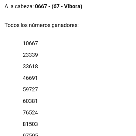
A la cabeza:
0667 - (67 - Vibora)
Todos los números ganadores:
0667
3339
3618
6691
9727
0381
6524
1503
7505