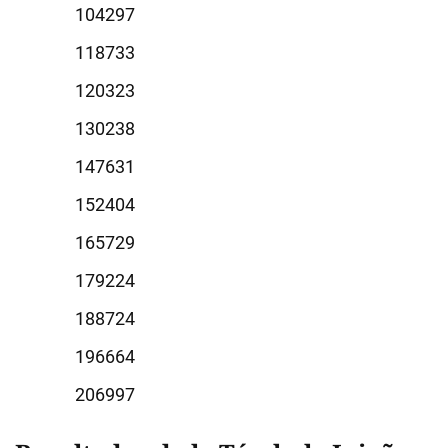
4297
8733
0323
0238
7631
2404
5729
9224
8724
6664
6997