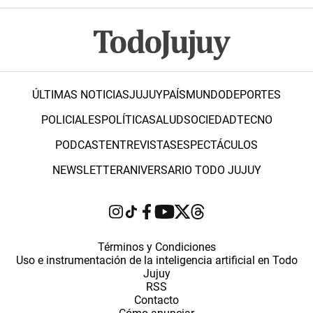
ÚLTIMAS NOTICIAS
JUJUY
PAÍS
MUNDO
DEPORTES
POLICIALES
POLÍTICA
SALUD
SOCIEDAD
TECNO
PODCAST
ENTREVISTAS
ESPECTÁCULOS
NEWSLETTER
ANIVERSARIO TODO JUJUY
Términos y Condiciones
Uso e instrumentación de la inteligencia artificial en Todo
Jujuy
RSS
Contacto