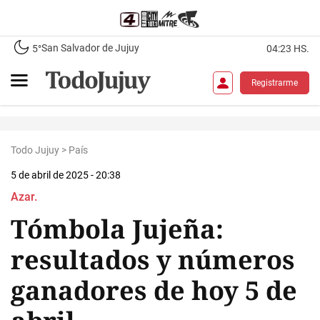
San Salvador de Jujuy
5°
04:23 HS.
Registrarme
Todo Jujuy
>
País
5 de abril de 2025 - 20:38
Azar.
Tómbola Jujeña:
resultados y números
ganadores de hoy 5 de