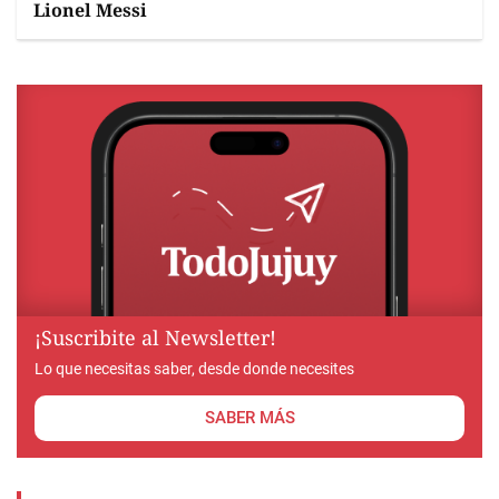
Lionel Messi
¡Suscribite al Newsletter!
Lo que necesitas saber, desde donde necesites
SABER MÁS