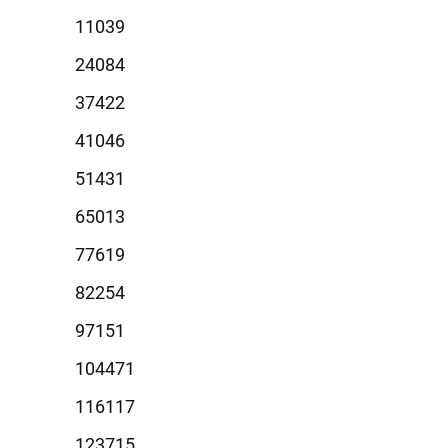
1039
4084
7422
1046
1431
5013
7619
2254
7151
4471
6117
3715