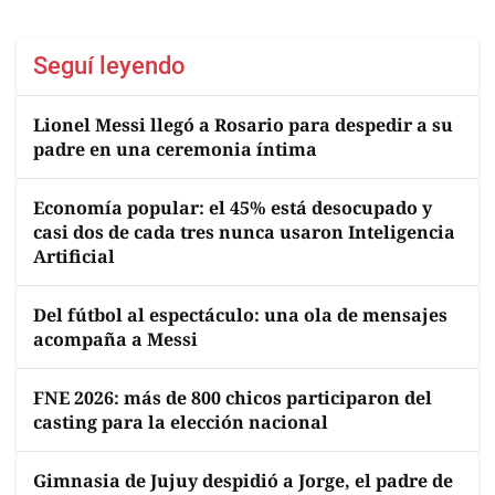
Seguí leyendo
Lionel Messi llegó a Rosario para despedir a su
padre en una ceremonia íntima
Economía popular: el 45% está desocupado y
casi dos de cada tres nunca usaron Inteligencia
Artificial
Del fútbol al espectáculo: una ola de mensajes
acompaña a Messi
FNE 2026: más de 800 chicos participaron del
casting para la elección nacional
Gimnasia de Jujuy despidió a Jorge, el padre de