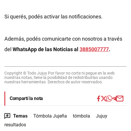
Si querés, podés activar las notificaciones.
Además, podés comunicarte con nosotros a través
del
WhatsApp de las Noticias al
3885007777
.
Copyright © Todo Jujuy Por favor no corte ni pegue en la web
nuestras notas, tiene la posibilidad de redistribuirlas usando
nuestras herramientas. Derechos de autor reservados.
Compartí la nota
Temas
Tómbola Jujeña
tómbola
Jujuy
resultados