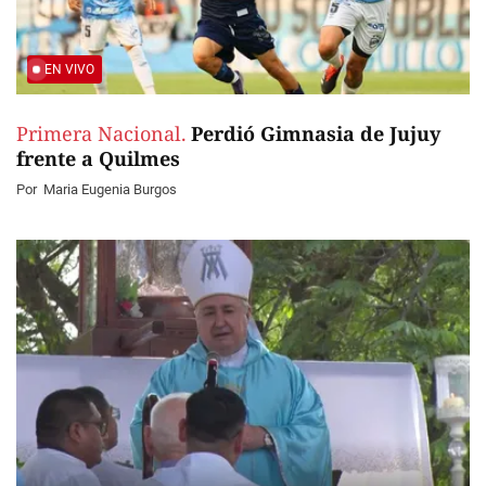
EN VIVO
Primera Nacional.
Perdió Gimnasia de Jujuy
frente a Quilmes
Por
Maria Eugenia Burgos