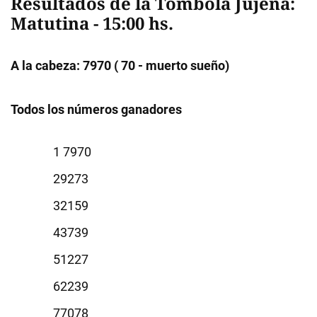
Resultados de la Tómbola Jujeña:
Matutina - 15:00 hs.
A la cabeza: 7970 ( 70 - muerto sueño)
Todos los números ganadores
7970
9273
2159
3739
1227
2239
7078