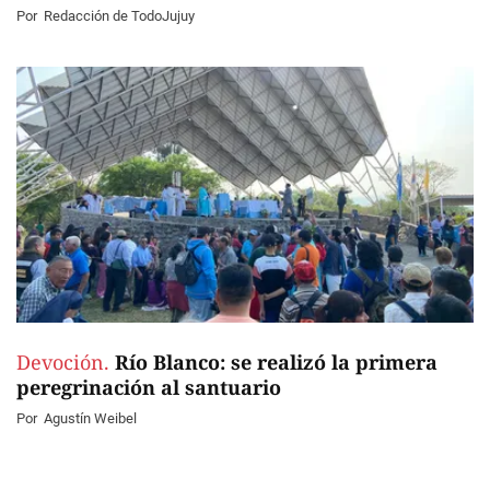
Por
Redacción de TodoJujuy
Devoción.
Río Blanco: se realizó la primera
peregrinación al santuario
Por
Agustín Weibel