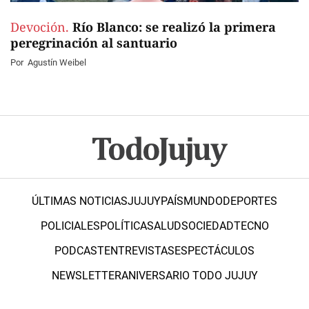
Devoción.
Río Blanco: se realizó la primera
peregrinación al santuario
Por
Agustín Weibel
ÚLTIMAS NOTICIAS
JUJUY
PAÍS
MUNDO
DEPORTES
POLICIALES
POLÍTICA
SALUD
SOCIEDAD
TECNO
PODCAST
ENTREVISTAS
ESPECTÁCULOS
NEWSLETTER
ANIVERSARIO TODO JUJUY