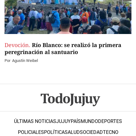
Devoción.
Río Blanco: se realizó la primera
peregrinación al santuario
Por
Agustín Weibel
ÚLTIMAS NOTICIAS
JUJUY
PAÍS
MUNDO
DEPORTES
POLICIALES
POLÍTICA
SALUD
SOCIEDAD
TECNO