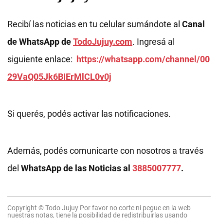
Recibí las noticias en tu celular sumándote al
Canal
de WhatsApp de
TodoJujuy.com
. Ingresá al
siguiente enlace:
https://whatsapp.com/channel/00
29VaQ05Jk6BIErMlCL0v0j
Si querés, podés activar las notificaciones.
Además, podés comunicarte con nosotros a través
del
WhatsApp de las Noticias al
3885007777
.
Copyright © Todo Jujuy Por favor no corte ni pegue en la web
nuestras notas, tiene la posibilidad de redistribuirlas usando