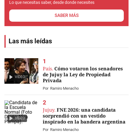
Lo que necesitas saber, desde donde necesites
SABER MÁS
Las más leídas
País.
Cómo votaron los senadores
de Jujuy la Ley de Propiedad
VIDEO
Privada
Por
Ramiro Menacho
Jujuy.
FNE 2026: una candidata
sorprendió con un vestido
VIDEO
inspirado en la bandera argentina
Por
Ramiro Menacho