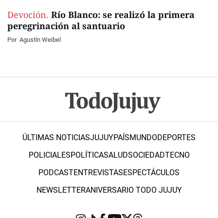
Devoción.
Río Blanco: se realizó la primera
peregrinación al santuario
Por
Agustín Weibel
ÚLTIMAS NOTICIAS
JUJUY
PAÍS
MUNDO
DEPORTES
POLICIALES
POLÍTICA
SALUD
SOCIEDAD
TECNO
PODCAST
ENTREVISTAS
ESPECTÁCULOS
NEWSLETTER
ANIVERSARIO TODO JUJUY