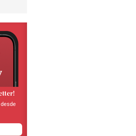
etter!
, desde