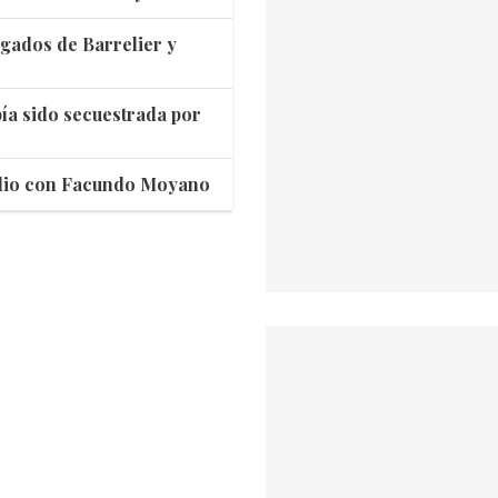
egados de Barrelier y
ía sido secuestrada por
sodio con Facundo Moyano