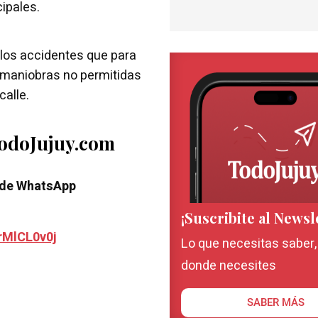
ipales.
 los accidentes que para
n maniobras no permitidas
calle.
TodoJujuy.com
 de WhatsApp
¡Suscribite al Newsl
rMlCL0v0j
Lo que necesitas saber
donde necesites
SABER MÁS