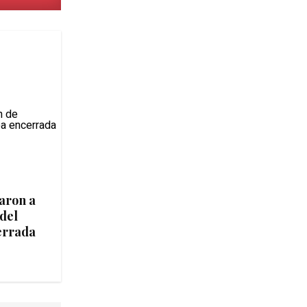
taron a
 del
errada