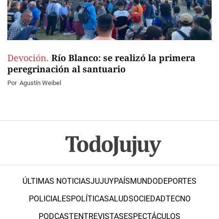
Devoción.
Río Blanco: se realizó la primera
peregrinación al santuario
Por
Agustín Weibel
ÚLTIMAS NOTICIAS
JUJUY
PAÍS
MUNDO
DEPORTES
POLICIALES
POLÍTICA
SALUD
SOCIEDAD
TECNO
PODCAST
ENTREVISTAS
ESPECTÁCULOS