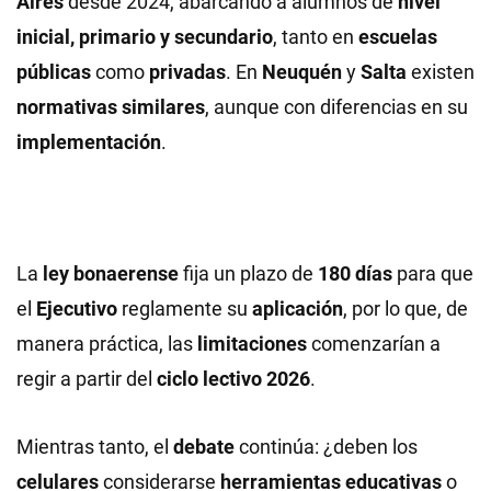
Aires
desde 2024, abarcando a alumnos de
nivel
inicial, primario y secundario
, tanto en
escuelas
públicas
como
privadas
. En
Neuquén
y
Salta
existen
normativas similares
, aunque con diferencias en su
implementación
.
La
ley bonaerense
fija un plazo de
180 días
para que
el
Ejecutivo
reglamente su
aplicación
, por lo que, de
manera práctica, las
limitaciones
comenzarían a
regir a partir del
ciclo lectivo 2026
.
Mientras tanto, el
debate
continúa: ¿deben los
celulares
considerarse
herramientas educativas
o