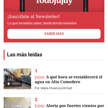
¡Suscribite al Newsletter!
Lo que necesitas saber, desde donde necesites
SABER MÁS
Las más leídas
Jujuy.
A qué hora se restablecerá el
agua en Alto Comedero
VIDEO
Por
María Florencia Etchart
Jujuy.
Alerta por fuertes vientos por