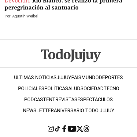
Devoción.
Río Blanco: se realizó la primera
peregrinación al santuario
Por
Agustín Weibel
ÚLTIMAS NOTICIAS
JUJUY
PAÍS
MUNDO
DEPORTES
POLICIALES
POLÍTICA
SALUD
SOCIEDAD
TECNO
PODCAST
ENTREVISTAS
ESPECTÁCULOS
NEWSLETTER
ANIVERSARIO TODO JUJUY