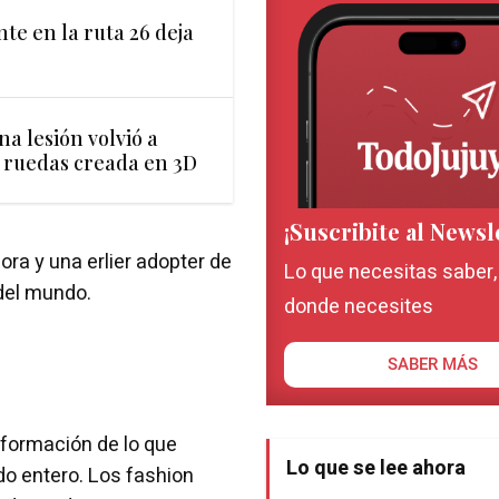
nte en la ruta 26 deja
na lesión volvió a
e ruedas creada en 3D
¡Suscribite al Newsl
ra y una erlier adopter de
Lo que necesitas saber
del mundo.
donde necesites
SABER MÁS
nformación de lo que
Lo que se lee ahora
o entero. Los fashion