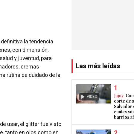
definitiva la tendencia
iones, con dimensión,
 salud y juventud, para
Las más leídas
inadores, cremas
na rutina de cuidado de la
Jujuy.
Com
VIDEO
corte de 
Salvador 
cuáles son
barrios a
e usar, el glitter fue visto
e, tanto en ojos como en