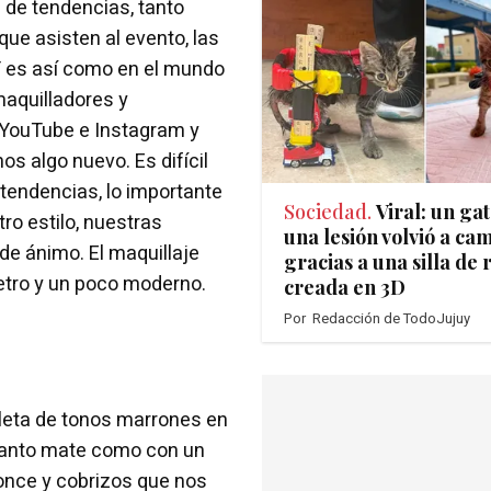
 de tendencias, tanto
ue asisten al evento, las
 Y es así como en el mundo
maquilladores y
 YouTube e Instagram y
 algo nuevo. Es difícil
 tendencias, lo importante
Sociedad.
Viral: un ga
ro estilo, nuestras
una lesión volvió a ca
 de ánimo. El maquillaje
gracias a una silla de
etro y un poco moderno.
creada en 3D
Por
Redacción de TodoJujuy
leta de tonos marrones en
, tanto mate como con un
ronce y cobrizos que nos