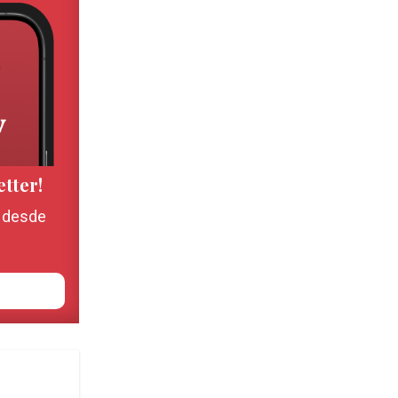
etter!
, desde