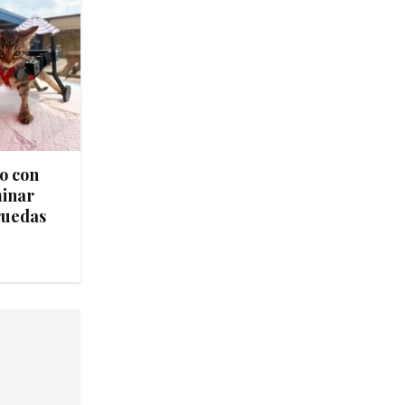
to con
minar
 ruedas