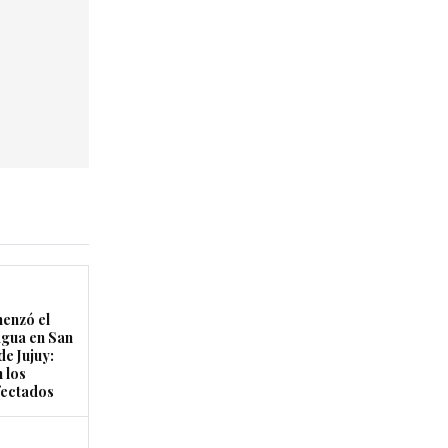
enzó el
agua en San
de Jujuy:
 los
fectados