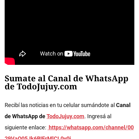
Sumate al Canal de WhatsApp
de TodoJujuy.com
Recibí las noticias en tu celular sumándote al
Canal
de WhatsApp de
TodoJujuy.com
. Ingresá al
siguiente enlace:
https://whatsapp.com/channel/00
29VaQ05Jk6BIErMlCL0v0j