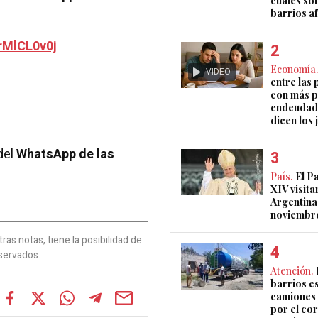
cuáles son
barrios a
rMlCL0v0j
Economía.
VIDEO
entre las 
con más 
endeudad
dicen los 
del
WhatsApp de las
País.
El P
XIV visita
Argentina
noviembr
as notas, tiene la posibilidad de
servados.
Atención.
barrios e
camiones 
por el co