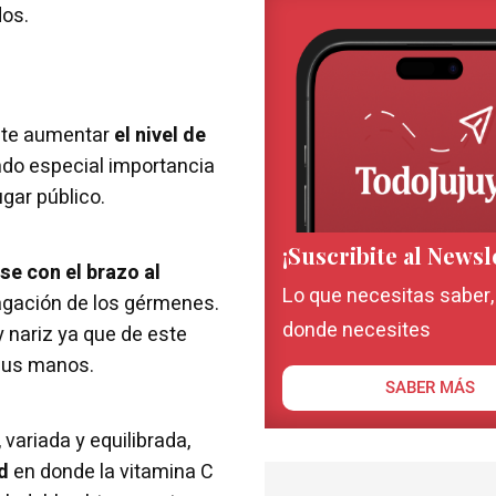
dos.
ante aumentar
el nivel de
ndo especial importancia
ugar público.
¡Suscribite al Newsl
se con el brazo al
Lo que necesitas saber
pagación de los gérmenes.
donde necesites
 y nariz ya que de este
sus manos.
SABER MÁS
, variada y equilibrada,
d
en donde la vitamina C