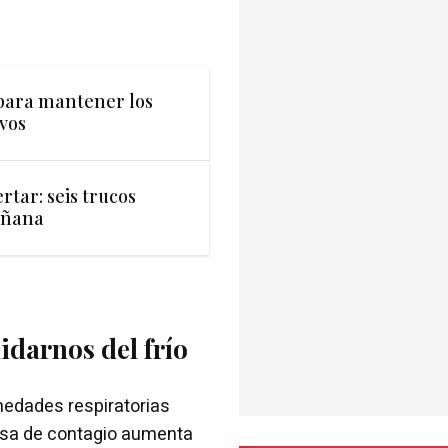
 para mantener los
vos
rtar: seis trucos
añana
darnos del frío
edades respiratorias
tasa de contagio aumenta