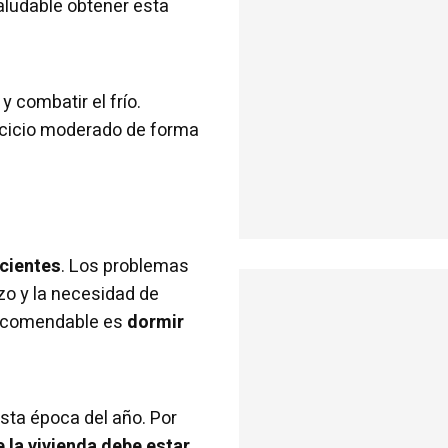
aludable obtener esta
y combatir el frío.
ercicio moderado de forma
icientes
. Los problemas
azo y la necesidad de
 recomendable es
dormir
sta época del año. Por
 la vivienda debe estar