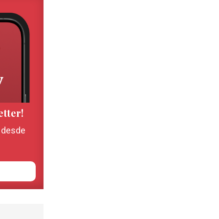
etter!
, desde