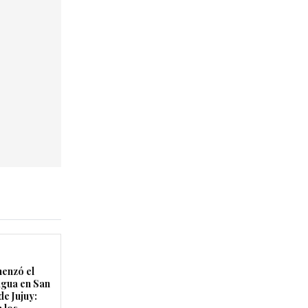
enzó el
agua en San
de Jujuy: