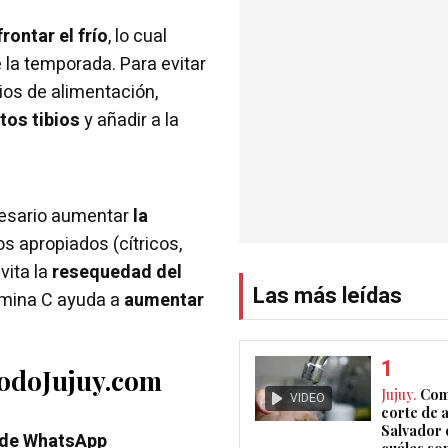
rontar el frío
, lo cual
 la temporada. Para evitar
ios de alimentación,
tos tibios
y añadir a la
cesario aumentar
la
s apropiados (cítricos,
vita la
resequedad del
Las más leídas
itamina C ayuda a
aumentar
TodoJujuy.com
Jujuy.
Com
VIDEO
corte de 
Salvador 
 de WhatsApp