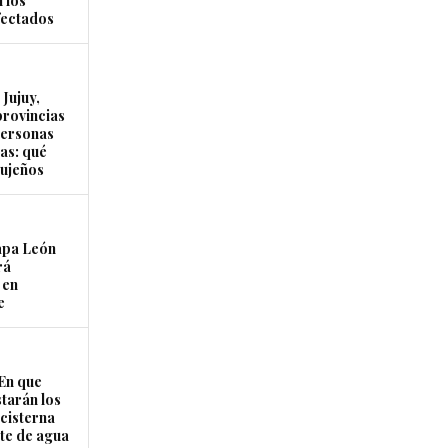
 los
fectados
Jujuy,
provincias
personas
as: qué
jujeños
apa León
rá
 en
e
En que
starán los
cisterna
rte de agua