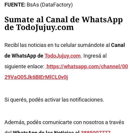
FUENTE:
BsAs (DataFactory)
Sumate al Canal de WhatsApp
de TodoJujuy.com
Recibí las noticias en tu celular sumándote al
Canal
de WhatsApp de
TodoJujuy.com
. Ingresá al
siguiente enlace:
https://whatsapp.com/channel/00
29VaQ05Jk6BIErMlCL0v0j
Si querés, podés activar las notificaciones.
Además, podés comunicarte con nosotros a través
del
WhatsApp de las Noticias al
3885007777
.