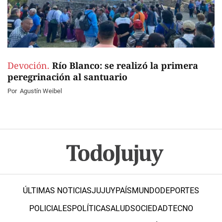
Devoción.
Río Blanco: se realizó la primera
peregrinación al santuario
Por
Agustín Weibel
ÚLTIMAS NOTICIAS
JUJUY
PAÍS
MUNDO
DEPORTES
POLICIALES
POLÍTICA
SALUD
SOCIEDAD
TECNO