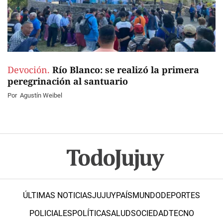
Devoción.
Río Blanco: se realizó la primera
peregrinación al santuario
Por
Agustín Weibel
ÚLTIMAS NOTICIAS
JUJUY
PAÍS
MUNDO
DEPORTES
POLICIALES
POLÍTICA
SALUD
SOCIEDAD
TECNO