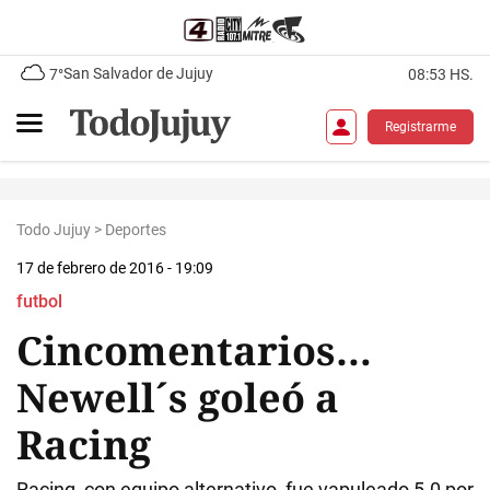
San Salvador de Jujuy
7°
08:53 HS.
Registrarme
Todo Jujuy
>
Deportes
17 de febrero de 2016 - 19:09
futbol
Cincomentarios…
Newell´s goleó a
Racing
Racing, con equipo alternativo, fue vapuleado 5-0 por