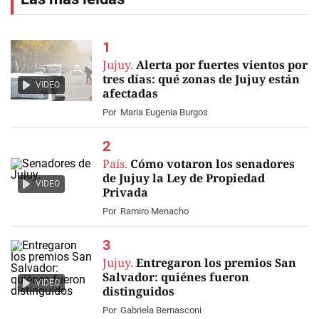
Jujuy.
Alerta por fuertes vientos por
tres días: qué zonas de Jujuy están
VIDEO
afectadas
Por
Maria Eugenia Burgos
País.
Cómo votaron los senadores
de Jujuy la Ley de Propiedad
VIDEO
Privada
Por
Ramiro Menacho
Jujuy.
Entregaron los premios San
Salvador: quiénes fueron
VIDEO
distinguidos
Por
Gabriela Bernasconi