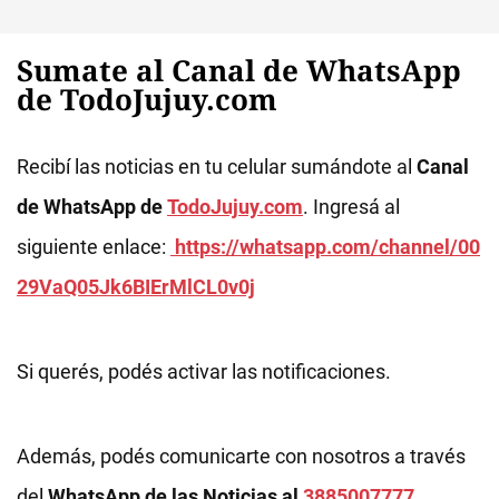
Sumate al Canal de WhatsApp
de TodoJujuy.com
Recibí las noticias en tu celular sumándote al
Canal
de WhatsApp de
TodoJujuy.com
. Ingresá al
siguiente enlace:
https://whatsapp.com/channel/00
29VaQ05Jk6BIErMlCL0v0j
Si querés, podés activar las notificaciones.
Además, podés comunicarte con nosotros a través
del
WhatsApp de las Noticias al
3885007777
.