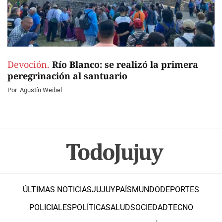
Devoción.
Río Blanco: se realizó la primera
peregrinación al santuario
Por
Agustín Weibel
ÚLTIMAS NOTICIAS
JUJUY
PAÍS
MUNDO
DEPORTES
POLICIALES
POLÍTICA
SALUD
SOCIEDAD
TECNO