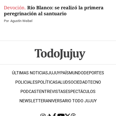
Devoción.
Río Blanco: se realizó la primera
peregrinación al santuario
Por
Agustín Weibel
ÚLTIMAS NOTICIAS
JUJUY
PAÍS
MUNDO
DEPORTES
POLICIALES
POLÍTICA
SALUD
SOCIEDAD
TECNO
PODCAST
ENTREVISTAS
ESPECTÁCULOS
NEWSLETTER
ANIVERSARIO TODO JUJUY