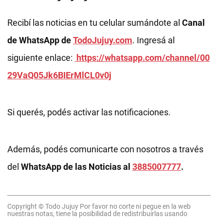
Recibí las noticias en tu celular sumándote al
Canal
de WhatsApp de
TodoJujuy.com
. Ingresá al
siguiente enlace:
https://whatsapp.com/channel/00
29VaQ05Jk6BIErMlCL0v0j
Si querés, podés activar las notificaciones.
Además, podés comunicarte con nosotros a través
del
WhatsApp de las Noticias al
3885007777
.
Copyright © Todo Jujuy Por favor no corte ni pegue en la web
nuestras notas, tiene la posibilidad de redistribuirlas usando