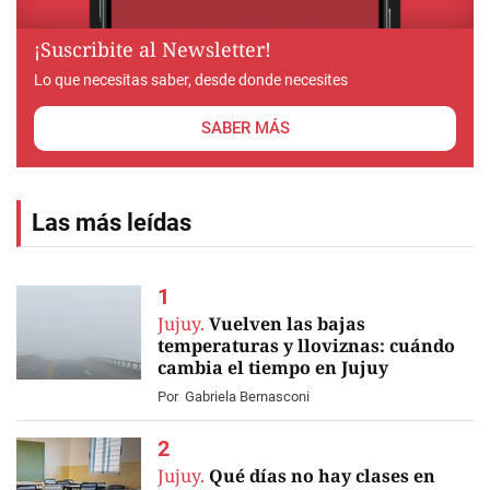
¡Suscribite al Newsletter!
Lo que necesitas saber, desde donde necesites
SABER MÁS
Las más leídas
Jujuy.
Vuelven las bajas
temperaturas y lloviznas: cuándo
cambia el tiempo en Jujuy
Por
Gabriela Bernasconi
Jujuy.
Qué días no hay clases en