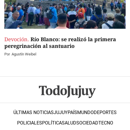
Devoción.
Río Blanco: se realizó la primera
peregrinación al santuario
Por
Agustín Weibel
ÚLTIMAS NOTICIAS
JUJUY
PAÍS
MUNDO
DEPORTES
POLICIALES
POLÍTICA
SALUD
SOCIEDAD
TECNO